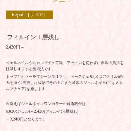
メニュー
Repair［リペア］
フィルイン１層残し
2,420円～
ジェルネイルやスカルプチュア等、アセトンを使わずに自爪の負担を
軽減しオフする施術法です。
トップとカラーをマシーンでオフし、ベースジェル(又はアクリル)の
みを薄く1層残した状態でその上にまた通常のジェルネイル(又はスカ
ルプチュア)を施します。
※例えばジェルネイルワンカラーの施術料金は、
6,820(ジェル)＋
2,420(フィルイン1層残し)
＝9,240円となります。