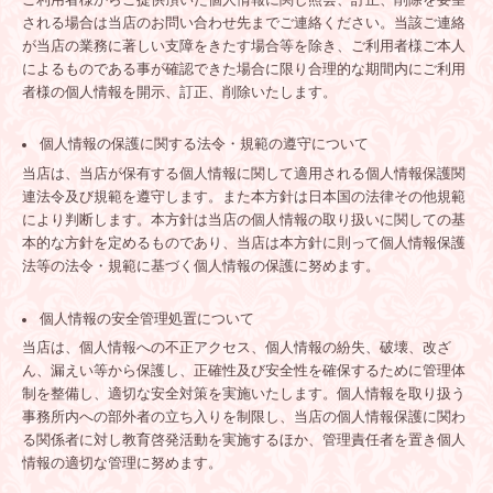
される場合は当店のお問い合わせ先までご連絡ください。
当該ご連絡
が当店の業務に著しい支障をきたす場合等を除き、ご利用者様ご本人
によるものである事が確認できた場合に限り合理的な期間内にご利用
者様の個人情報を開示、訂正、削除いたします。
個人情報の保護に関する法令・規範の遵守について
当店は、当店が保有する個人情報に関して適用される個人情報保護関
連法令及び規範を遵守します。また本方針は日本国の法律その他規範
により判断します。本方針は当店の個人情報の取り扱いに関しての基
本的な方針を定めるものであり、当店は本方針に則って個人情報保護
法等の法令・規範に基づく個人情報の保護に努めます。
個人情報の安全管理処置について
当店は、個人情報への不正アクセス、個人情報の紛失、破壊、改ざ
ん、漏えい等から保護し、正確性及び安全性を確保するために管理体
制を整備し、適切な安全対策を実施いたします。個人情報を取り扱う
事務所内への部外者の立ち入りを制限し、当店の個人情報保護に関わ
る関係者に対し教育啓発活動を実施するほか、管理責任者を置き個人
情報の適切な管理に努めます。