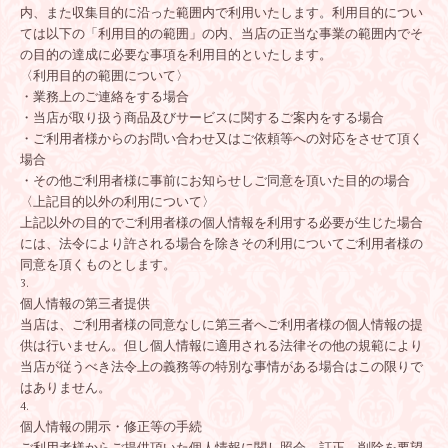
内、また収集目的に沿った範囲内で利用いたします。利用目的につい
ては以下の「利用目的の範囲」の内、当店の正当な事業の範囲内でそ
の目的の達成に必要な事項を利用目的といたします。
〈利用目的の範囲について〉
・業務上のご連絡をする場合
・当店が取り扱う商品及びサービスに関するご案内をする場合
・ご利用者様からのお問い合わせ又はご依頼等への対応をさせて頂く
場合
・その他ご利用者様に事前にお知らせしご同意を頂いた目的の場合
〈上記目的以外の利用について〉
上記以外の目的でご利用者様の個人情報を利用する必要が生じた場合
には、法令により許される場合を除きその利用についてご利用者様の
同意を頂くものとします。
個人情報の第三者提供
当店は、ご利用者様の同意なしに第三者へご利用者様の個人情報の提
供は行いません。但し個人情報に適用される法律その他の規範により
当店が従うべき法令上の義務等の特別な事情がある場合はこの限りで
はありません。
個人情報の開示・修正等の手続
ご利用者様からご提供頂いた個人情報に関し照会、訂正、削除を要望