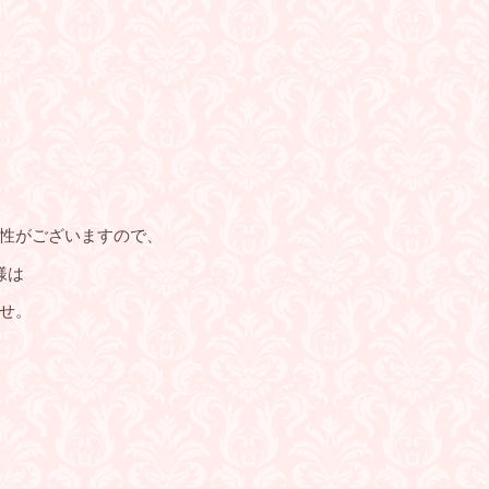
。
性がございますので、
様は
せ。